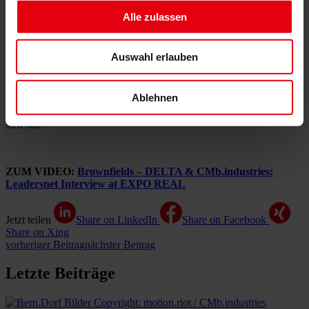
komplex, um sie in Silos zu lösen – sie brauchen die
Zusammenarbeit von Städten, Investoren, Planern,
Alle zulassen
Kulturschaffenden und der Bevölkerung.
Je früher und offener man Kooperation lebt, desto größer ist die
Auswahl erlauben
Chance, dass aus einem Brownfield ein lebendiger Ort entsteht, der
dauerhaft funktioniert. Leadersnet hat Erik Stefanovic (Managing
Director, DELTA Group CZ & SK) und Maria Dietrich (COO,
Ablehnen
CMb.industries) auf der EXPO REAL zu diesem Zukunftsthema
befragt – und dabei erfahren, was es mit der „goldenen Energie“ auf
sich hat.
ZUM VIDEO:
Brownfields – DELTA & CMb.industries:
Leadersnet Interview at EXPO REAL
Jetzt teilen
Share on LinkedIn
Share on Facebook
Share on Xing
vorheriger Beitrag
nächster Beitrag
Letzte Beiträge