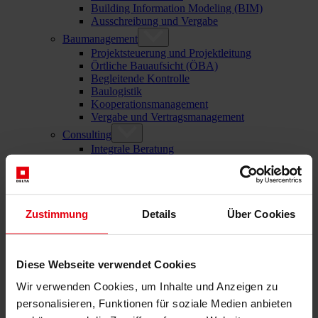
Building Information Modeling (BIM)
Ausschreibung und Vergabe
Baumanagement
Projektsteuerung und Projektleitung
Örtliche Bauaufsicht (ÖBA)
Begleitende Kontrolle
Baulogistik
Kooperationsmanagement
Vergabe und Vertragsmanagement
Consulting
Integrale Beratung
ESG und EU-Taxonomie Beratung
Technische Due Diligence
Gebäudezertifizierung
Gutachten
Projektmonitoring
Zustimmung
Details
Über Cookies
IT Services
Referenzen
Über uns
Karriere
Diese Webseite verwendet Cookies
News & Events
Wir verwenden Cookies, um Inhalte und Anzeigen zu
Kontakt
personalisieren, Funktionen für soziale Medien anbieten
News & Events