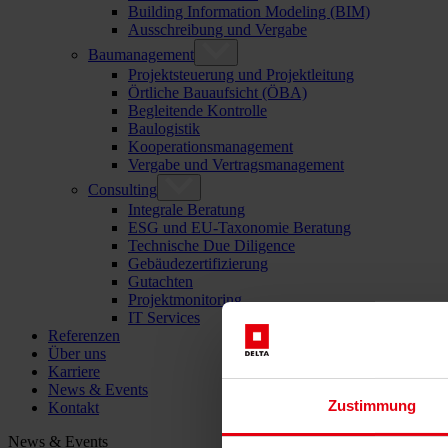
Building Information Modeling (BIM)
Ausschreibung und Vergabe
Baumanagement
Projektsteuerung und Projektleitung
Örtliche Bauaufsicht (ÖBA)
Begleitende Kontrolle
Baulogistik
Kooperationsmanagement
Vergabe und Vertragsmanagement
Consulting
Integrale Beratung
ESG und EU-Taxonomie Beratung
Technische Due Diligence
Gebäudezertifizierung
Gutachten
Projektmonitoring
IT Services
Referenzen
Über uns
Karriere
News & Events
Zustimmung
Kontakt
News & Events