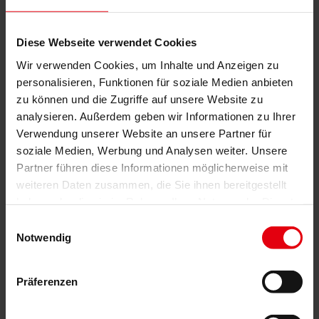
Gutachten
Projektmonitoring
IT Services
Referenzen
Diese Webseite verwendet Cookies
Über uns
Wir verwenden Cookies, um Inhalte und Anzeigen zu
Karriere
News & Events
personalisieren, Funktionen für soziale Medien anbieten
Kontakt
zu können und die Zugriffe auf unsere Website zu
News & Events
analysieren. Außerdem geben wir Informationen zu Ihrer
Verwendung unserer Website an unsere Partner für
HOF Award für das DOCK IN
soziale Medien, Werbung und Analysen weiter. Unsere
Partner führen diese Informationen möglicherweise mit
FOUR Gebäude
weiteren Daten zusammen, die Sie ihnen bereitgestellt
haben oder die sie im Rahmen Ihrer Nutzung der Dienste
02. November 2021
gesammelt haben.
Einwilligungsauswahl
Notwendig
Das Bürogebäude DOCK IN FOUR erhielt für seinen Beitrag zur
Architekturentwicklung eine besondere Auszeichnung. DELTA
Präferenzen
Group ČR gratuliert ihrem Auftraggeber Crestyl ganz herzlich zum
ersten Platz bei den
HOF AWARDS
(Hall of Fame Awards) in
der Kategorie
Best of the Best Architectural Development
. Der