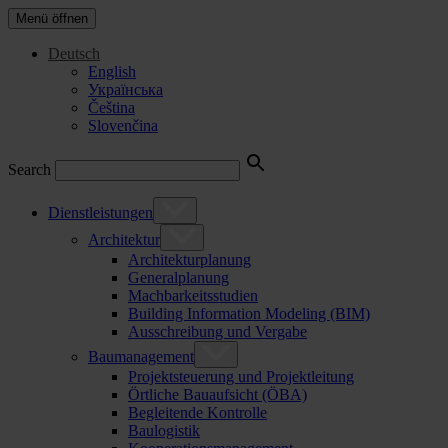
Menü öffnen
Deutsch
English
Українська
Čeština
Slovenčina
Search
Dienstleistungen
Architektur
Architekturplanung
Generalplanung
Machbarkeitsstudien
Building Information Modeling (BIM)
Ausschreibung und Vergabe
Baumanagement
Projektsteuerung und Projektleitung
Örtliche Bauaufsicht (ÖBA)
Begleitende Kontrolle
Baulogistik