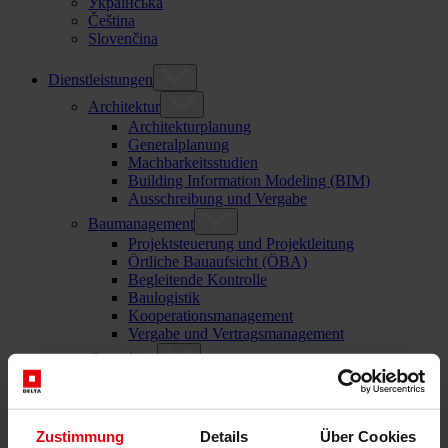
Українська
Čeština
Slovenčina
Dienstleistungen
Architektur
Architekturplanung
Generalplanung
Machbarkeitsstudien
Building Information Modeling (BIM)
Ausschreibung und Vergabe
Baumanagement
Projektsteuerung und Projektleitung
Örtliche Bauaufsicht (ÖBA)
Begleitende Kontrolle
Baulogistik
Kooperationsmanagement
Vergabe und Vertragsmanagement
Consulting
Integrale Beratung
ESG und EU-Taxonomie Beratung
Technische Due Diligence
Gebäudezertifizierung
Zustimmung
Details
Über Cookies