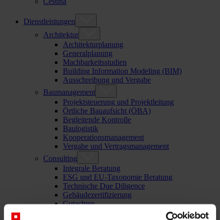
Čeština
Dienstleistungen
Architektur
Architekturplanung
Generalplanung
Machbarkeitsstudien
Building Information Modeling (BIM)
Ausschreibung und Vergabe
Baumanagement
Projektsteuerung und Projektleitung
Örtliche Bauaufsicht (ÖBA)
Begleitende Kontrolle
Baulogistik
Kooperationsmanagement
Vergabe und Vertragsmanagement
Consulting
Integrale Beratung
ESG und EU-Taxonomie Beratung
Technische Due Diligence
Gebäudezertifizierung
Gutachten
Projektmonitoring