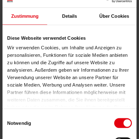
IT Services
Referenzen
Über uns
Zustimmung
Details
Über Cookies
Karriere
News & Events
Kontakt
Diese Webseite verwendet Cookies
News & Events
Wir verwenden Cookies, um Inhalte und Anzeigen zu
DOCK IN FIVE: Abschluss der
personalisieren, Funktionen für soziale Medien anbieten
zu können und die Zugriffe auf unsere Website zu
Rohbauphase und weitere
analysieren. Außerdem geben wir Informationen zu Ihrer
Meilensteine
Verwendung unserer Website an unsere Partner für
soziale Medien, Werbung und Analysen weiter. Unsere
Partner führen diese Informationen möglicherweise mit
09. November 2021
weiteren Daten zusammen, die Sie ihnen bereitgestellt
haben oder die sie im Rahmen Ihrer Nutzung der Dienste
Der direkt an der Metrolinie B gelegene DOCK IN Komplex in
gesammelt haben.
Einwilligungsauswahl
Prag umfasst fünf Bürogebäude mit einer Gesamtfläche von
Notwendig
85.000m². DELTA Group ČR zeichnet hier für die
Gesamtprojektleitung verantwortlich. Schritt für Schritt wächst
auch schon das nächste Projekt: DOCK IN FIVE.