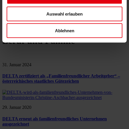
IT Services
Referenzen
Über uns
Auswahl erlauben
Karriere
News & Events
Kontakt
Ablehnen
Beruf und Familie
31. Januar 2024
DELTA zertifiziert als „Familienfreundlicher Arbeitgeber“ –
österreichisches staatliches Gütezeichen
29. Januar 2020
DELTA erneut als familienfreundliches Unternehmen
ausgezeichnet