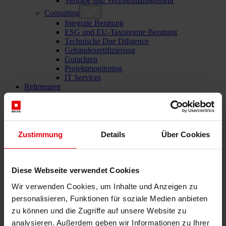
Vergabe und Vertragsmanagement
Consulting
Integrale Beratung
ESG und EU-Taxonomie Beratung
Technische Due Diligence
Gebäudezertifizierung
Gutachten
Projektmonitoring
IT Services
Referenzen
Über uns
Karriere
News & Events
Kontakt
Zustimmung
Details
Über Cookies
Gesamtdienstleister für den Bau: DELTA Wels & Wien
Diese Webseite verwendet Cookies
Menü schließen
Wir verwenden Cookies, um Inhalte und Anzeigen zu
personalisieren, Funktionen für soziale Medien anbieten
Deutsch
English
zu können und die Zugriffe auf unsere Website zu
Čeština
analysieren. Außerdem geben wir Informationen zu Ihrer