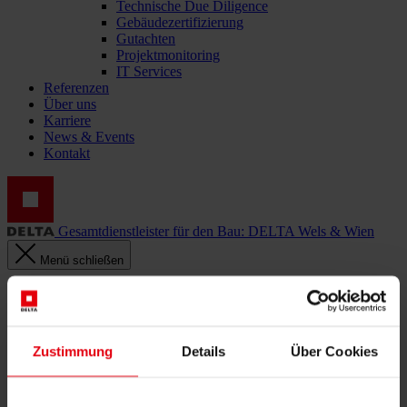
Technische Due Diligence
Gebäudezertifizierung
Gutachten
Projektmonitoring
IT Services
Referenzen
Über uns
Karriere
News & Events
Kontakt
Gesamtdienstleister für den Bau: DELTA Wels & Wien
Menü schließen
Deutsch
Dienstleistungen
Architektur
Zustimmung
Details
Über Cookies
Architekturplanung
Generalplanung
Machbarkeitsstudien