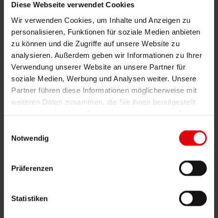
Diese Webseite verwendet Cookies
Building Information Modeling (BIM)
Ausschreibung und Vergabe
Wir verwenden Cookies, um Inhalte und Anzeigen zu
Baumanagement
personalisieren, Funktionen für soziale Medien anbieten
Projektsteuerung und Projektleitung
zu können und die Zugriffe auf unsere Website zu
Örtliche Bauaufsicht (ÖBA)
Begleitende Kontrolle
analysieren. Außerdem geben wir Informationen zu Ihrer
Baulogistik
Verwendung unserer Website an unsere Partner für
Kooperationsmanagement
soziale Medien, Werbung und Analysen weiter. Unsere
Vergabe und Vertragsmanagement
Partner führen diese Informationen möglicherweise mit
Consulting
weiteren Daten zusammen, die Sie ihnen bereitgestellt
Integrale Beratung
ESG und EU-Taxonomie Beratung
haben oder die sie im Rahmen Ihrer Nutzung der Dienste
Technische Due Diligence
gesammelt haben.
Gebäudezertifizierung
Einwilligungsauswahl
Gutachten
Notwendig
Projektmonitoring
IT Services
Referenzen
Präferenzen
Über uns
Karriere
News & Events
Kontakt
Statistiken