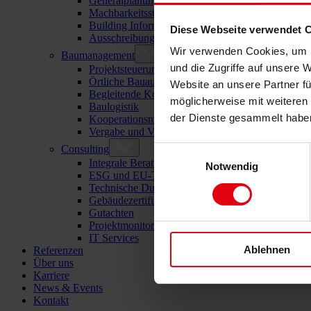
Generalplanung
Machbarkeitsstudien
Building Information Modeling (BIM)
Diese Webseite verwendet 
Ausschreibung und Vergabe
Wir verwenden Cookies, um I
Baumanagement
und die Zugriffe auf unsere 
Projektsteuerung und Projektleitung
Örtliche Bauaufsicht (ÖBA)
Website an unsere Partner fü
Begleitende Kontrolle
möglicherweise mit weiteren
Baulogistik
der Dienste gesammelt habe
Kooperationsmanagement
Vergabe und Vertragsmanagement
Consulting
Einwilligungsauswahl
Integrale Beratung
Notwendig
ESG und EU-Taxonomie Beratung
Technische Due Diligence
Gebäudezertifizierung
Gutachten
Projektmonitoring
IT Services
Ablehnen
Referenzen
Über uns
Karriere
News & Events
Kontakt