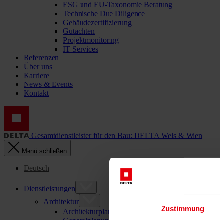
ESG und EU-Taxonomie Beratung
Technische Due Diligence
Gebäudezertifizierung
Gutachten
Projektmonitoring
IT Services
Referenzen
Über uns
Karriere
News & Events
Kontakt
Gesamtdienstleister für den Bau: DELTA Wels & Wien
Menü schließen
Deutsch
Dienstleistungen
Architektur
Zustimmung
Architekturplanung