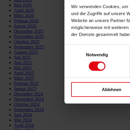
Mai 2026
Wir verwenden Cookies, um I
April 2026
und die Zugriffe auf unsere 
März 2026
Website an unsere Partner fü
Februar 2026
Januar 2026
möglicherweise mit weiteren
Dezember 2025
der Dienste gesammelt habe
November 2025
Oktober 2025
September 2025
Einwilligungsauswahl
August 2025
Notwendig
Juli 2025
Juni 2025
Mai 2025
April 2025
März 2025
Februar 2025
Januar 2025
Ablehnen
Dezember 2024
November 2024
Oktober 2024
September 2024
Juni 2024
Mai 2024
April 2024