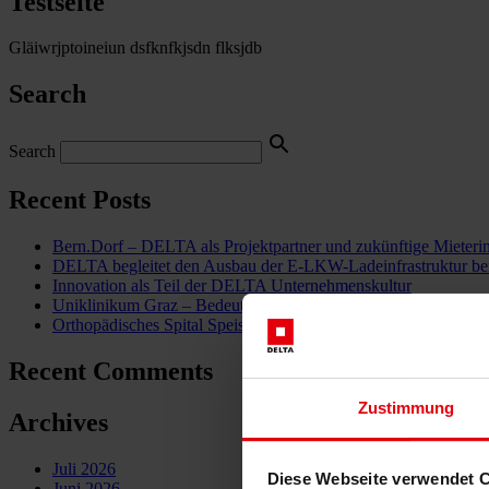
Testseite
Gläiwrjptoineiun dsfknfkjsdn flksjdb
Search
Search
Recent Posts
Bern.Dorf – DELTA als Projektpartner und zukünftige Mieteri
DELTA begleitet den Ausbau der E-LKW-Ladeinfrastruktur be
Innovation als Teil der DELTA Unternehmenskultur
Uniklinikum Graz – Bedeutender Meilenstein für die Gesundhei
Orthopädisches Spital Speising: Gesundheitsinfrastruktur im Be
Recent Comments
Zustimmung
Archives
Juli 2026
Diese Webseite verwendet 
Juni 2026