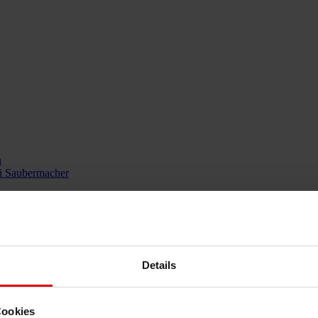
n
i Saubermacher
tsversorgung in der Steiermark
stand erfolgreich weiterentwickeln
Details
Cookies