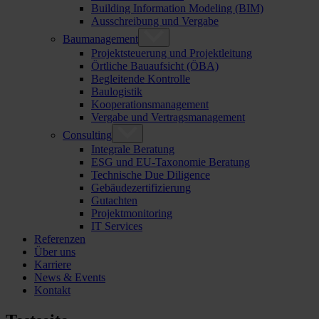
Building Information Modeling (BIM)
Ausschreibung und Vergabe
Baumanagement
Projektsteuerung und Projektleitung
Örtliche Bauaufsicht (ÖBA)
Begleitende Kontrolle
Baulogistik
Kooperationsmanagement
Vergabe und Vertragsmanagement
Consulting
Integrale Beratung
ESG und EU-Taxonomie Beratung
Technische Due Diligence
Gebäudezertifizierung
Gutachten
Projektmonitoring
IT Services
Referenzen
Über uns
Karriere
News & Events
Kontakt