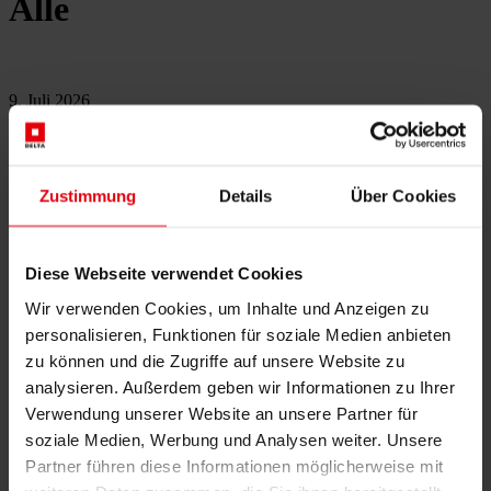
Alle
9. Juli 2026
DELTA Ukraine wird Partner der Ukraine Cities Partnership
für nachhaltigen Wiederaufbau
Zustimmung
Details
Über Cookies
3. Juni 2026
Diese Webseite verwendet Cookies
DELTA Ukraine hat die LEED-Zertifizierung für das Gebäude
Promprylad A1-A2 in Ivano-Frankivsk erfolgreich
Wir verwenden Cookies, um Inhalte und Anzeigen zu
abgeschlossen
personalisieren, Funktionen für soziale Medien anbieten
zu können und die Zugriffe auf unsere Website zu
analysieren. Außerdem geben wir Informationen zu Ihrer
27. Mai 2026
Verwendung unserer Website an unsere Partner für
soziale Medien, Werbung und Analysen weiter. Unsere
Spatenstichfeier für ein ÖBB-Großprojekt in Linz: Meilenstein
Partner führen diese Informationen möglicherweise mit
für die Zukunft der Zugwartung