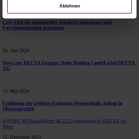
9. Juli 2025
Ablehnen
DELTA Ukraine tritt der Hope Charitable Foundation bei: In
Lviv wird ein einzigartiges Kinderkrankenhaus und
Forschungsinstitut gegründet
26. Juni 2024
News zur DELTA Gruppe: Delta Holding GmbH wird DELTA
AG
15. Mai 2024
Eröffnung der größten Parkplatz-Photovoltaik-Anlage in
Oberösterreich
12. Dezember 2023