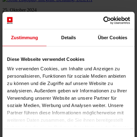
25. Oktober 2024
DELTA ist jetzt BREEAM AT lizenziert für Neubauten und
Bestandsbauten
Zustimmung
Details
Über Cookies
21. Oktober 2024
Diese Webseite verwendet Cookies
EY Entrepreneur Of The Year 2024: Wolfgang Kradischnig
Wir verwenden Cookies, um Inhalte und Anzeigen zu
personalisieren, Funktionen für soziale Medien anbieten
zu können und die Zugriffe auf unsere Website zu
9. Oktober 2024
analysieren. Außerdem geben wir Informationen zu Ihrer
Verwendung unserer Website an unsere Partner für
In Gedenken an DI Dr. Michael Vatter: Unternehmer und
soziale Medien, Werbung und Analysen weiter. Unsere
begeisterter Musiker mit Herz für Soziales
Partner führen diese Informationen möglicherweise mit
weiteren Daten zusammen, die Sie ihnen bereitgestellt
haben oder die sie im Rahmen Ihrer Nutzung der Dienste
3. Oktober 2024
gesammelt haben.
Einwilligungsauswahl