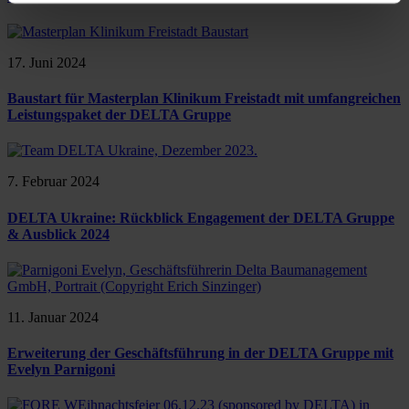
17. Juni 2024
Baustart für Masterplan Klinikum Freistadt mit umfangreichen
Leistungspaket der DELTA Gruppe
7. Februar 2024
DELTA Ukraine: Rückblick Engagement der DELTA Gruppe
& Ausblick 2024
11. Januar 2024
Erweiterung der Geschäftsführung in der DELTA Gruppe mit
Evelyn Parnigoni