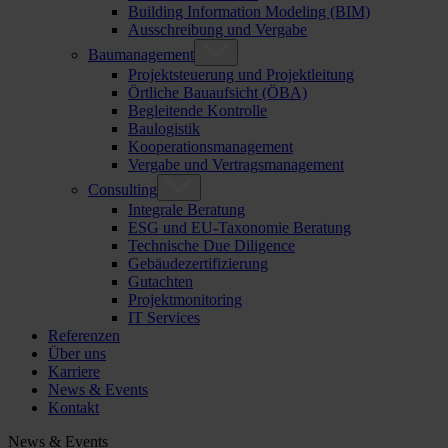
Building Information Modeling (BIM)
Ausschreibung und Vergabe
Baumanagement
Projektsteuerung und Projektleitung
Örtliche Bauaufsicht (ÖBA)
Begleitende Kontrolle
Baulogistik
Kooperationsmanagement
Vergabe und Vertragsmanagement
Consulting
Integrale Beratung
ESG und EU-Taxonomie Beratung
Technische Due Diligence
Gebäudezertifizierung
Gutachten
Projektmonitoring
IT Services
Referenzen
Über uns
Karriere
News & Events
Kontakt
News & Events