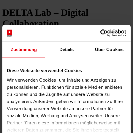
DELTA Lab – Digital
Collaboration
19. Juli 2021
Wir möchten Sie herzlich einladen zu unserer Veranstaltung:
Zustimmung
Details
Über Cookies
DELTA Lab – Digital Collaboration
Diese Webseite verwendet Cookies
am 29. September 2021 ab 17:30 Uhr im k47 in Wien
Wir verwenden Cookies, um Inhalte und Anzeigen zu
Lassen Sie sich in die atemberaubende Location, das k47 in Wien
entführen und erfahren Sie, was das Zeitalter der Digitalisierung
personalisieren, Funktionen für soziale Medien anbieten
Neues hervorgebracht hat und wie Kooperation digital funktioniert.
zu können und die Zugriffe auf unsere Website zu
Nach Corona wird unter anderem viel über die Zukunft und
analysieren. Außerdem geben wir Informationen zu Ihrer
Wichtigkeit der Digitalisierung gesprochen – das betrifft vor allem
die Baubranche.
Verwendung unserer Website an unsere Partner für
soziale Medien, Werbung und Analysen weiter. Unsere
Partner führen diese Informationen möglicherweise mit
Hier der Überblick zu den Vorträgen:
weiteren Daten zusammen, die Sie ihnen bereitgestellt