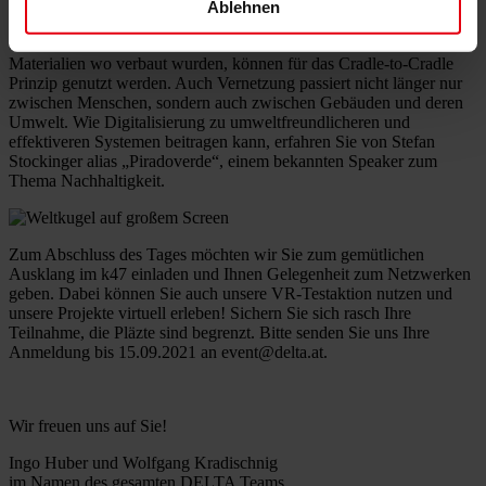
Noch nie war das Thema
Nachhaltigkeit und „lokal statt global“
Ablehnen
so relevant und nah an uns dran wie heute. Daten sind nicht nur
online die Zukunft – vor allem die Daten im Gebäude, welche
Materialien wo verbaut wurden, können für das Cradle-to-Cradle
Prinzip genutzt werden. Auch Vernetzung passiert nicht länger nur
zwischen Menschen, sondern auch zwischen Gebäuden und deren
Umwelt. Wie Digitalisierung zu umweltfreundlicheren und
effektiveren Systemen beitragen kann, erfahren Sie von Stefan
Stockinger alias „Piradoverde“, einem bekannten Speaker zum
Thema Nachhaltigkeit.
Zum Abschluss des Tages möchten wir Sie zum gemütlichen
Ausklang im k47 einladen und Ihnen Gelegenheit zum Netzwerken
geben. Dabei können Sie auch unsere VR-Testaktion nutzen und
unsere Projekte virtuell erleben! Sichern Sie sich rasch Ihre
Teilnahme, die Pläzte sind begrenzt. Bitte senden Sie uns Ihre
Anmeldung bis 15.09.2021 an event@delta.at.
Wir freuen uns auf Sie!
Ingo Huber und Wolfgang Kradischnig
im Namen des gesamten DELTA Teams