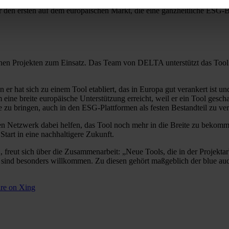
alisieren, zu automatisieren und zu vereinfachen. Mit dem exponen
er den ersten auf dem europäischen Markt, die eine ganzheitliche ES
zelnen Projekten zum Einsatz. Das Team von DELTA unterstützt das To
er hat sich zu einem Tool etabliert, das in Europa gut verankert ist un
eine breite europäische Unterstützung erreicht, weil er ein Tool gescha
te zu bringen, auch in den ESG-Plattformen als festen Bestandteil zu ve
 Netzwerk dabei helfen, das Tool noch mehr in die Breite zu bekomm
art in eine nachhaltigere Zukunft.
eut sich über die Zusammenarbeit: „Neue Tools, die in der Projektarb
sind besonders willkommen. Zu diesen gehört maßgeblich der blue aud
re on Xing