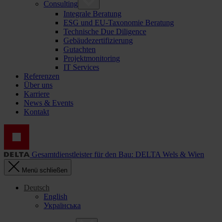
Consulting
Integrale Beratung
ESG und EU-Taxonomie Beratung
Technische Due Diligence
Gebäudezertifizierung
Gutachten
Projektmonitoring
IT Services
Referenzen
Über uns
Karriere
News & Events
Kontakt
Gesamtdienstleister für den Bau: DELTA Wels & Wien
Menü schließen
Deutsch
English
Українська