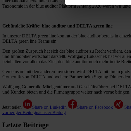
international anerkannten Labels DGNB, LEED und BREEAM zu digit
Taxonomie in der blue auditor Plattform Anfang 2020 waren wir unt
Gebündelte Kräfte: blue auditor und DELTA green line
In unserer DELTA green line kommt der blue auditor bereits in ein
DELTA green line Teams ein.
Den großen Zuspruch hat sich der blue auditor zu Recht verdient, denn 
und Immobilienwirtschaft darstellt. Wolfgang Lukaschek hat vor allem 
beinhalten vor allem das Ziel, den blue auditor noch mehr in die Brei
Gemeinsam mit den anderen Investoren wird DELTA mit ihrem großen
Gomernik von DELTA und weitere Partner beim Signing Dinner den St
Wolfgang Gomernik, Miteigentümer und Geschäftsführer bei DELTA, fr
und Kunden bieten und die Firmengruppe weiter nach vorne bringen, 
Jetzt teilen
Share on LinkedIn
Share on Facebook
Sha
vorheriger Beitrag
nächster Beitrag
Letzte Beiträge