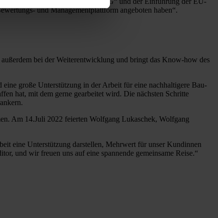
tiellen Aufschwung des Themas „ESG“ und der Einführung der EU-
G-Bewertungs- und Managementplattform angeboten haben“.
ol außerdem bei der Weiterentwicklung und bringt das Know-how des
d eine große Unterstützung in der Arbeit für eine nachhaltigere Bau-
ffen hat, mit dem gerne gearbeitet wird. Die nächsten Schritte
rankern.
en. Am 14.Juli 2022 feierten Wolfgang Lukaschek, Wolfgang
eit eine Unterstützung darstellen, Mehrwert für unser Kundinnen
itor, und wir freuen uns auf eine spannende gemeinsame Reise.“