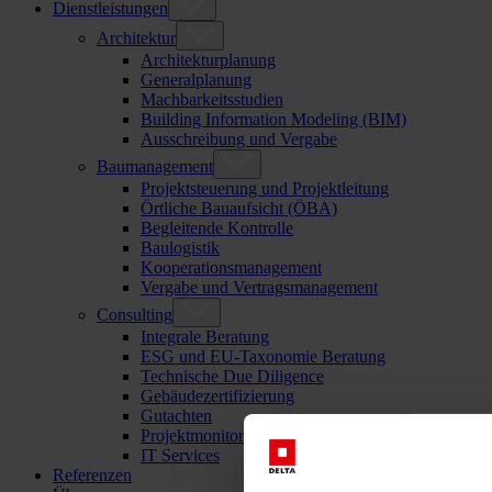
Dienstleistungen
Architektur
Architekturplanung
Generalplanung
Machbarkeitsstudien
Building Information Modeling (BIM)
Ausschreibung und Vergabe
Baumanagement
Projektsteuerung und Projektleitung
Örtliche Bauaufsicht (ÖBA)
Begleitende Kontrolle
Baulogistik
Kooperationsmanagement
Vergabe und Vertragsmanagement
Consulting
Integrale Beratung
ESG und EU-Taxonomie Beratung
Technische Due Diligence
Gebäudezertifizierung
Gutachten
Projektmonitoring
IT Services
Referenzen