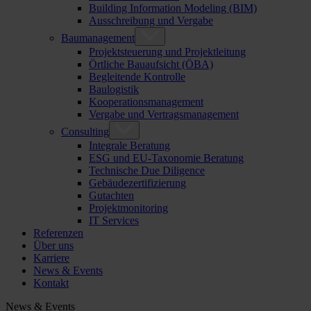
Building Information Modeling (BIM)
Ausschreibung und Vergabe
Baumanagement
Projektsteuerung und Projektleitung
Örtliche Bauaufsicht (ÖBA)
Begleitende Kontrolle
Baulogistik
Kooperationsmanagement
Vergabe und Vertragsmanagement
Consulting
Integrale Beratung
ESG und EU-Taxonomie Beratung
Technische Due Diligence
Gebäudezertifizierung
Gutachten
Projektmonitoring
IT Services
Referenzen
Über uns
Karriere
News & Events
Kontakt
News & Events