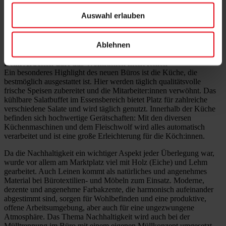
Miteinanders mehr denn je erfolgsversprechend.
Auswahl erlauben
Ablehnen
Beim Arbeiten darf das Wohlfühlen nicht fehlen
Ein besonderes Highlight des neuen Büros ist die Küche, die
bestmöglich ausgestattet ist. Hier werden täglich qualitätsvolle
frische Speisen zubereitet und die Mitarbeiter:innen verwöhnt. Das
kühlbare Salatbuffet im Essensbereich bietet Platz für zahlreiche
verschiedene Salate und wird täglich genutzt. Innerhalb der Küche
befinden sich hochwertige Gerätschaften: Mit den diversen
Küchenmaschinen und dem Fleischwolf wird alles automatisch
verarbeitet und ist eine große Erleichterung für die Köch:innen.
Da die Nachhaltigkeit ein wichtiger Aspekt jeder Überlegung war,
wurde vor allem am Marktplatz viel mit Holz (Eiche) und Lehm
gearbeitet. Auch Leinen kommt als natürliches und angenehmes
Material bei Bürotextilien- und Möbeln zum Einsatz. Moderne,
dezente und angenehme Farbakzente, die harmonisch aufeinander
abgestimmt sind, sorgen für Wohlbefinden und eine produktive,
offene Arbeitsumgebung, aber auch für eine ungezwungene
Atmosphäre. Das Thema Nachhaltigkeit wird auch bei der
Mülltrennung im Büro mit einem eigenen Müllkonzept umgesetzt.