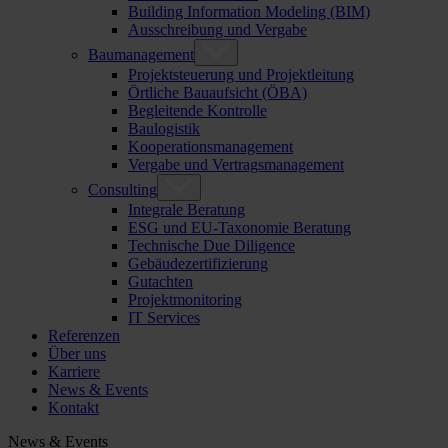
Building Information Modeling (BIM)
Ausschreibung und Vergabe
Baumanagement
Projektsteuerung und Projektleitung
Örtliche Bauaufsicht (ÖBA)
Begleitende Kontrolle
Baulogistik
Kooperationsmanagement
Vergabe und Vertragsmanagement
Consulting
Integrale Beratung
ESG und EU-Taxonomie Beratung
Technische Due Diligence
Gebäudezertifizierung
Gutachten
Projektmonitoring
IT Services
Referenzen
Über uns
Karriere
News & Events
Kontakt
News & Events