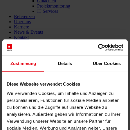
Gutachten
Projektmonitoring
IT Services
Referenzen
Über uns
Karriere
News & Events
Kontakt
Referenzen
Zustimmung
Details
Über Cookies
Sortieren nach
Branche
Länder
Diese Webseite verwendet Cookies
Alle
Wir verwenden Cookies, um Inhalte und Anzeigen zu
Bildung & Kultur
personalisieren, Funktionen für soziale Medien anbieten
Gesundheitswesen
zu können und die Zugriffe auf unsere Website zu
Handel & Entertainment
Hotel & Wellness
analysieren. Außerdem geben wir Informationen zu Ihrer
Industrie & Office
Verwendung unserer Website an unsere Partner für
Wohnbau
soziale Medien, Werbung und Analysen weiter. Unsere