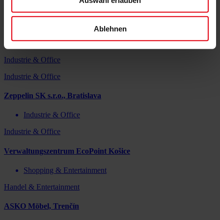
Industrie & Office
Industrie & Office
Ablehnen
Bürogebäude mit Produktionshalle für Brose, Prievidza
Industrie & Office
Industrie & Office
Zeppelin SK s.r.o., Bratislava
Industrie & Office
Industrie & Office
Verwaltungszentrum EcoPoint Košice
Shopping & Entertainment
Handel & Entertainment
ASKO Möbel, Trenčín