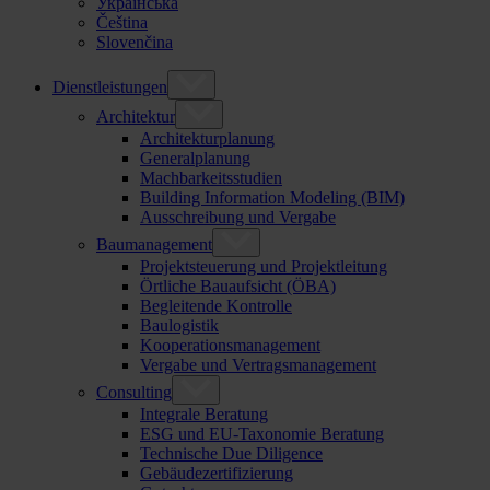
Українська
Čeština
Slovenčina
Dienstleistungen
Architektur
Architekturplanung
Generalplanung
Machbarkeitsstudien
Building Information Modeling (BIM)
Ausschreibung und Vergabe
Baumanagement
Projektsteuerung und Projektleitung
Örtliche Bauaufsicht (ÖBA)
Begleitende Kontrolle
Baulogistik
Kooperationsmanagement
Vergabe und Vertragsmanagement
Consulting
Integrale Beratung
ESG und EU-Taxonomie Beratung
Technische Due Diligence
Gebäudezertifizierung