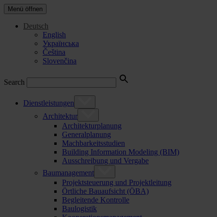
Menü öffnen
Deutsch
English
Українська
Čeština
Slovenčina
Search
Dienstleistungen
Architektur
Architekturplanung
Generalplanung
Machbarkeitsstudien
Building Information Modeling (BIM)
Ausschreibung und Vergabe
Baumanagement
Projektsteuerung und Projektleitung
Örtliche Bauaufsicht (ÖBA)
Begleitende Kontrolle
Baulogistik