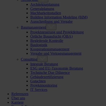
Architekturplanung
Generalplanung
Machbarkeitsstudien
Building Information Modeling (BIM)
Ausschreibung und Vergabe
Baumanagement
Projektsteuerung und Projektleitung
Örtliche Bauaufsicht (ÖBA)
Begleitende Kontrolle
Baulogistik
Kooperationsmanagement
Vergabe und Vertragsmanagement
Consulting
Integrale Beratung
ESG und EU-Taxonomie Beratung
Technische Due Diligence
Gebäudezertifizierung
Gutachten
Projektmonitoring
IT Services
Referenzen
Über uns
Karriere