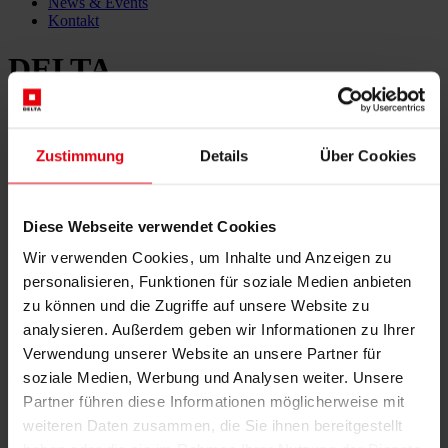
News & Events
Kontakt
DELTA
11. Dezember 2024
Zustimmung
Details
Über Cookies
Örtliche Bauaufsicht des Hagibor Gamma Wohnkomplexes
erfolgreich abgeschlossen
Diese Webseite verwendet Cookies
Wir verwenden Cookies, um Inhalte und Anzeigen zu
personalisieren, Funktionen für soziale Medien anbieten
25. Oktober 2024
zu können und die Zugriffe auf unsere Website zu
DELTA ist jetzt BREEAM AT lizenziert für Neubauten und
analysieren. Außerdem geben wir Informationen zu Ihrer
Bestandsbauten
Verwendung unserer Website an unsere Partner für
soziale Medien, Werbung und Analysen weiter. Unsere
Partner führen diese Informationen möglicherweise mit
weiteren Daten zusammen, die Sie ihnen bereitgestellt
21. Oktober 2024