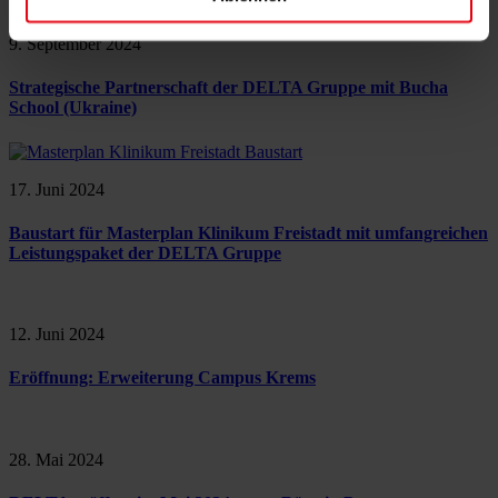
9. September 2024
Strategische Partnerschaft der DELTA Gruppe mit Bucha
School (Ukraine)
17. Juni 2024
Baustart für Masterplan Klinikum Freistadt mit umfangreichen
Leistungspaket der DELTA Gruppe
12. Juni 2024
Eröffnung: Erweiterung Campus Krems
28. Mai 2024