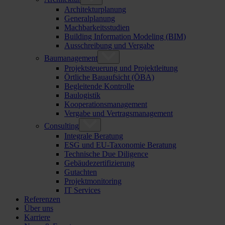
Architekturplanung
Generalplanung
Machbarkeitsstudien
Building Information Modeling (BIM)
Ausschreibung und Vergabe
Baumanagement
Projektsteuerung und Projektleitung
Örtliche Bauaufsicht (ÖBA)
Begleitende Kontrolle
Baulogistik
Kooperationsmanagement
Vergabe und Vertragsmanagement
Consulting
Integrale Beratung
ESG und EU-Taxonomie Beratung
Technische Due Diligence
Gebäudezertifizierung
Gutachten
Projektmonitoring
IT Services
Referenzen
Über uns
Karriere