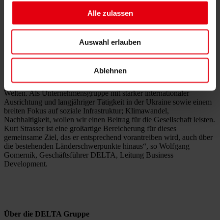
Europäischen Kommission, weltweit Entwicklungshilfeprojekte
Alle zulassen
finanziert. In dieser Zeit sammelte Kurt Strasser beträchtliches
Know-how und Erfahrungen innerhalb der
Entwicklungszusammenarbeit in den gleichen Regionen, in denen
auch die DELTA Gruppe tätig ist. Auf dieser Basis kann der Bereich
Auswahl erlauben
der Entwicklungszusammenarbeit verschiedener Länder mit den
Dienstleistungen der DELTA Gruppe bestmöglich weiter ausgebaut
werden.
Ablehnen
„DELTA agiert bereits seit vielen Jahren als Brückenbauer zwischen
Welten. Als Unternehmensgruppe mit starker internationaler
Ausrichtung und langjähriger Tätigkeit in der Ukraine sowie einem
breiten Fokus auf soziale Infrastruktur; Klimawandel,
Nachhaltigkeit, wollen wir einen Beitrag für die Gesellschaft leisten.
Kurt Strasser ist eine großartige Bereicherung für dieses
gemeinsame Ziel, das er entsprechend vorantreiben wird, auch über
die bestehenden Länderschwerpunkte hinaus“, so Wolfgang
Gomernik, Geschäftsführer DELTA, Leitung Business
Development.
Über die DELTA Gruppe