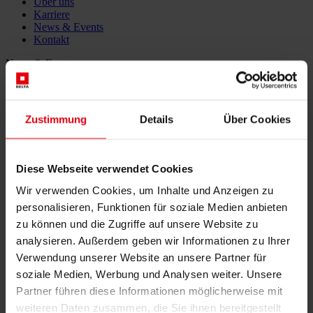
Über uns
Karriere
News & Events
Kontakt
News & Events
Feierliche Eröffnung des neuen
Mega-Werkes Jabil
Zustimmung
Details
Über Cookies
03. April 2019
Diese Webseite verwendet Cookies
Wir verwenden Cookies, um Inhalte und Anzeigen zu
Im März 2019 hat der amerikanische Elektronikhersteller Jabil seine
personalisieren, Funktionen für soziale Medien anbieten
Produktionsanlage mit der Fertigstellung des zweiten Bauabschnittes
zu können und die Zugriffe auf unsere Website zu
erweitert und im Dorf Rosiwka in der Ukraine eröffnet. Im Jänner
analysieren. Außerdem geben wir Informationen zu Ihrer
2018 wurde mit den Bauarbeiten bei laufendem Betrieb begonnen.
Mit der neu errichteten Produktionsstätte inklusive Lager konnte die
Verwendung unserer Website an unsere Partner für
Produktionsleistung verdoppelt werden. Derzeit beträgt die
soziale Medien, Werbung und Analysen weiter. Unsere
2
Gesamtfläche des Werkes fast 47.000 m
. DELTA zeichnete in
Partner führen diese Informationen möglicherweise mit
diesem Projekt für die technische Aufsicht und die begleitende
weiteren Daten zusammen, die Sie ihnen bereitgestellt
Kontrolle verantwortlich.