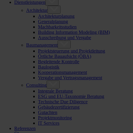
Dienstleistungen
Architektur
Architekturplanung
Generalplanung
Machbarkeitsstudien
Building Information Modeling (BIM)
Ausschreibung und Vergabe
Baumanagement
Projektsteuerung und Projektleitung
Örtliche Bauaufsicht (ÖBA)
Begleitende Kontrolle
Baulogistik
Kooperationsmanagement
Vergabe und Vertragsmanagement
Consulting
Integrale Beratung
ESG und EU-Taxonomie Beratung
Technische Due Diligence
Gebäudezertifizierung
Gutachten
Projektmonitoring
IT Services
Referenzen