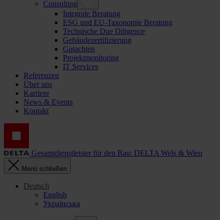
Consulting
Integrale Beratung
ESG und EU-Taxonomie Beratung
Technische Due Diligence
Gebäudezertifizierung
Gutachten
Projektmonitoring
IT Services
Referenzen
Über uns
Karriere
News & Events
Kontakt
Gesamtdienstleister für den Bau: DELTA Wels & Wien
Menü schließen
Deutsch
English
Українська