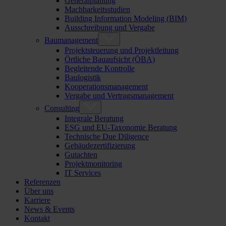
Generalplanung
Machbarkeitsstudien
Building Information Modeling (BIM)
Ausschreibung und Vergabe
Baumanagement
Projektsteuerung und Projektleitung
Örtliche Bauaufsicht (ÖBA)
Begleitende Kontrolle
Baulogistik
Kooperationsmanagement
Vergabe und Vertragsmanagement
Consulting
Integrale Beratung
ESG und EU-Taxonomie Beratung
Technische Due Diligence
Gebäudezertifizierung
Gutachten
Projektmonitoring
IT Services
Referenzen
Über uns
Karriere
News & Events
Kontakt