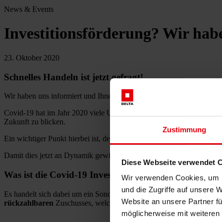
News & Events
Investitionsförderung? Wir habe
23. Oktober 2020
Schnelles Handeln ist jetzt gefragt!
Wir haben uns informiert und Ihnen die neuesten Bestimmungen zusa
Covid-19 hat im Jahr 2020 viele Unternehmen vor unerwartete Herausfo
Zukunft zu blicken.
Zustimmung
Ein wichtiger Punkt hierbei ist, den Fokus wieder auf geplante Projek
Damit dies jetzt an Dynamik gewinnt, gibt es seit 01.09.2020 die Mög
Diese Webseite verwendet 
Was ist die Covid-19 Investitionsprämie?
Wir verwenden Cookies, um I
und die Zugriffe auf unsere 
Es handelt sich dabei um ein Sonderprogramm der Bundesregierung, um 
Website an unsere Partner fü
rückzahlbaren
Zuschusses, welcher 7–14 % der Anschaffungskoste
möglicherweise mit weiteren