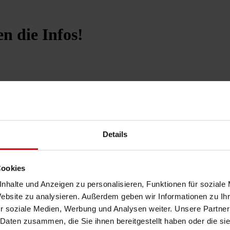
n die Infos!
mmengestellt.
rderungen gestellt und in vielen Bereichen für Unsicherheit gesorgt. 
Details
te und Investitionen zu setzen, die Ihren zukünftigen Erfolg gewährleist
lichkeit, ihr Projektvorhaben durch die
COVID-19 Investitionspräm
Cookies
nhalte und Anzeigen zu personalisieren, Funktionen für soziale
Website zu analysieren. Außerdem geben wir Informationen zu I
Investitionen zu fördern. Dies ist eine Initiative zur Stärkung des Wir
r soziale Medien, Werbung und Analysen weiter. Unsere Partner
n ausmacht.
 Daten zusammen, die Sie ihnen bereitgestellt haben oder die s