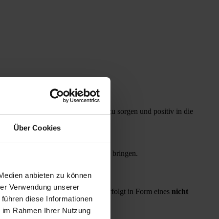
Nun geht es darum, für Entlastung zu sorgen und positiv in die
Über Cookies
en.
ie
rascher in Richtung Umsetzung zu bringen.
 Medien anbieten zu können
hrer Verwendung unserer
tschaftsstandortes Österreich und erfolgt in Form eines
nicht
 führen diese Informationen
ie im Rahmen Ihrer Nutzung