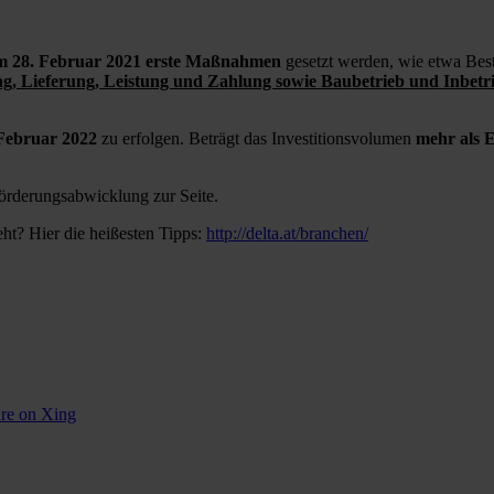
em 28. Februar 2021 erste Maßnahmen
gesetzt werden, wie etwa Bes
ng, Lieferung, Leistung und Zahlung sowie Baubetrieb und Inbetr
 Februar 2022
zu erfolgen. Beträgt das Investitionsvolumen
mehr als E
örderungsabwicklung zur Seite.
eht? Hier die heißesten Tipps:
http://delta.at/branchen/
re on Xing