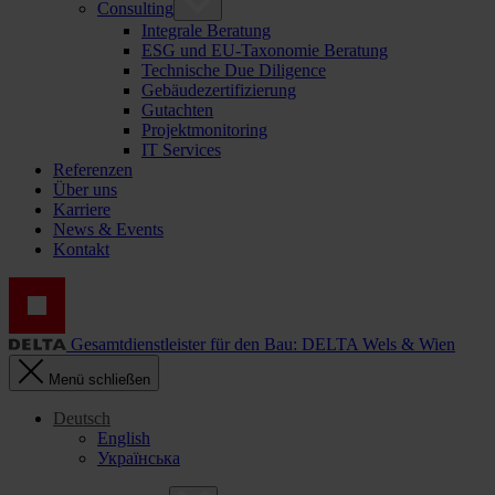
Consulting
Integrale Beratung
ESG und EU-Taxonomie Beratung
Technische Due Diligence
Gebäudezertifizierung
Gutachten
Projektmonitoring
IT Services
Referenzen
Über uns
Karriere
News & Events
Kontakt
Gesamtdienstleister für den Bau: DELTA Wels & Wien
Menü schließen
Deutsch
English
Українська