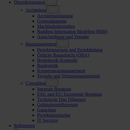
Dienstleistungen
Architektur
Architekturplanung
Generalplanung
Machbarkeitsstudien
Building Information Modeling (BIM)
Ausschreibung und Vergabe
Baumanagement
Projektsteuerung und Projektleitung
Örtliche Bauaufsicht (ÖBA)
Begleitende Kontrolle
Baulogistik
Kooperationsmanagement
Vergabe und Vertragsmanagement
Consulting
Integrale Beratung
ESG und EU-Taxonomie Beratung
Technische Due Diligence
Gebäudezertifizierung
Gutachten
Projektmonitoring
IT Services
Referenzen