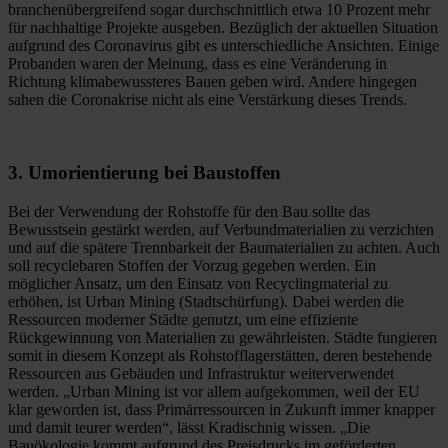
branchenübergreifend sogar durchschnittlich etwa 10 Prozent mehr
für nachhaltige Projekte ausgeben. Bezüglich der aktuellen Situation
aufgrund des Coronavirus gibt es unterschiedliche Ansichten. Einige
Probanden waren der Meinung, dass es eine Veränderung in
Richtung klimabewussteres Bauen geben wird. Andere hingegen
sahen die Coronakrise nicht als eine Verstärkung dieses Trends.
3. Umorientierung bei Baustoffen
Bei der Verwendung der Rohstoffe für den Bau sollte das
Bewusstsein gestärkt werden, auf Verbundmaterialien zu verzichten
und auf die spätere Trennbarkeit der Baumaterialien zu achten. Auch
soll recyclebaren Stoffen der Vorzug gegeben werden. Ein
möglicher Ansatz, um den Einsatz von Recyclingmaterial zu
erhöhen, ist Urban Mining (Stadtschürfung). Dabei werden die
Ressourcen moderner Städte genutzt, um eine effiziente
Rückgewinnung von Materialien zu gewährleisten. Städte fungieren
somit in diesem Konzept als Rohstofflagerstätten, deren bestehende
Ressourcen aus Gebäuden und Infrastruktur weiterverwendet
werden. „Urban Mining ist vor allem aufgekommen, weil der EU
klar geworden ist, dass Primärressourcen in Zukunft immer knapper
und damit teurer werden“, lässt Kradischnig wissen. „Die
Bauökologie kommt aufgrund des Preisdrucks im geförderten