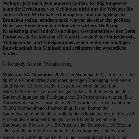
Wohnprojekt nach dem anderen kaufen. Richtig umgesetzt
kann die Errichtung von Gebäuden nicht nur die Weichen für
eine raschere Wirtschaftserholung vor- und nachgelagerter
Branchen stellen, sondern nach wie vor als einer der größten
Hebel zur Erreichung der Klimaziele wirken. Wolfgang
Kradischnig und Rudolf Stürzlinger, Geschäftsführer der Delta
Podsedensek Architekten ZT GmbH, sowie Peter Podsedensek,
Mitbegründer und Miteigentümer, sehen in der nachhaltigen
Bauwirtschaft den Schlüssel und erläutern vier wesentliche
Säulen.
Wien, am 24. November 2020.
Der Wohnbau in Österreich erfährt
durch die Coronakrise zwar einen geringen Rückgang, von einem
langfristigen Einbruch gehen Experten aber nicht aus. Laut
Wirtschaftskammer sei über das ganze Jahr 2020 hinweg bei den
Baubewilligungen ein Rückgang von 20 Prozent zu erwarten. Das
Vorkrisenniveau war beachtlich: 2019 wurden österreichweit rund
79.000 Wohneinheiten baubewilligt. Dabei kommt der
Bauwirtschaft eine Schlüsselrolle in der Klimadebatte zu: „Etwa 40
Prozent des Energieverbrauchs in der EU entfallen auf die
Baubranche. Ebenso etwa 50 Prozent aller Transporte, 35 Prozent
aller Abfälle und 30 Prozent der CO
-Emissionen. Die Art und
2
Weise, wie wir heute bauen, hat einen wesentlichen Einfluss auf