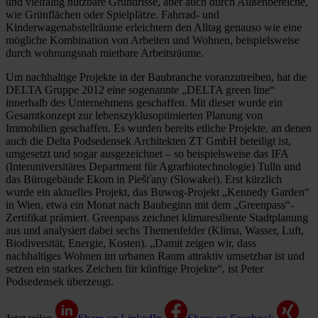
und vielfältig nutzbare Grundrisse, aber auch durch Außenbereiche,
wie Grünflächen oder Spielplätze. Fahrrad- und
Kinderwagenabstellräume erleichtern den Alltag genauso wie eine
mögliche Kombination von Arbeiten und Wohnen, beispielsweise
durch wohnungsnah mietbare Arbeitsräume.
Um nachhaltige Projekte in der Baubranche voranzutreiben, hat die
DELTA Gruppe 2012 eine sogenannte „DELTA green line“
innerhalb des Unternehmens geschaffen. Mit dieser wurde ein
Gesamtkonzept zur lebenszyklusoptimierten Planung von
Immobilien geschaffen. Es wurden bereits etliche Projekte, an denen
auch die Delta Podsedensek Architekten ZT GmbH beteiligt ist,
umgesetzt und sogar ausgezeichnet – so beispielsweise das IFA
(Interuniversitäres Department für Agrarbiotechnologie) Tulln und
das Bürogebäude Ekom in Piešťany (Slowakei). Erst kürzlich
wurde ein aktuelles Projekt, das Buwog-Projekt „Kennedy Garden“
in Wien, etwa ein Monat nach Baubeginn mit dem „Greenpass“-
Zertifikat prämiert. Greenpass zeichnet klimaresiliente Stadtplanung
aus und analysiert dabei sechs Themenfelder (Klima, Wasser, Luft,
Biodiversität, Energie, Kosten). „Damit zeigen wir, dass
nachhaltiges Wohnen im urbanen Raum attraktiv umsetzbar ist und
setzen ein starkes Zeichen für künftige Projekte“, ist Peter
Podsedensek überzeugt.