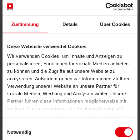
14. Dezember 2021
DELTA & DELTA PODS: Eigener Wirkungsraum als
Zustimmung
Details
Über Cookies
architektonische Spielwiese
Diese Webseite verwendet Cookies
23. November 2021
Wir verwenden Cookies, um Inhalte und Anzeigen zu
Kindergarten Negrellistraße: Raum für Kinder als
personalisieren, Funktionen für soziale Medien anbieten
ganzheitliches Konzept
zu können und die Zugriffe auf unsere Website zu
analysieren. Außerdem geben wir Informationen zu Ihrer
Verwendung unserer Website an unsere Partner für
16. November 2021
soziale Medien, Werbung und Analysen weiter. Unsere
Partner führen diese Informationen möglicherweise mit
Architekturwettbewerb-Sieg: Ein Hallenbad in Form eines
weiteren Daten zusammen, die Sie ihnen bereitgestellt
Ammoniten
haben oder die sie im Rahmen Ihrer Nutzung der Dienste
gesammelt haben.
Einwilligungsauswahl
Notwendig
9. November 2021