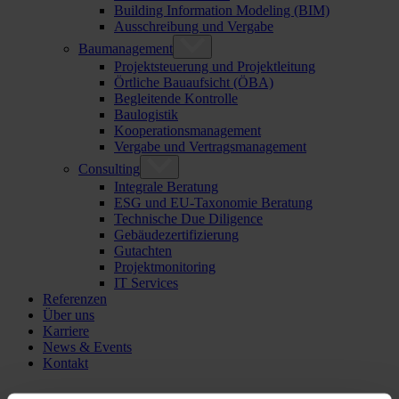
Building Information Modeling (BIM)
Ausschreibung und Vergabe
Baumanagement
Projektsteuerung und Projektleitung
Örtliche Bauaufsicht (ÖBA)
Begleitende Kontrolle
Baulogistik
Kooperationsmanagement
Vergabe und Vertragsmanagement
Consulting
Integrale Beratung
ESG und EU-Taxonomie Beratung
Technische Due Diligence
Gebäudezertifizierung
Gutachten
Projektmonitoring
IT Services
Referenzen
Über uns
Karriere
News & Events
Kontakt